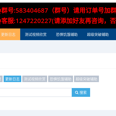
Q群号:583404687（群号）请用订单号加
Q客服:1247220227(请添加好友再咨询，
更新日志
测试视频欣赏
恐惧饥饿辅助
超级突破辅助
盟
更新日志
测试视频欣赏
恐惧饥饿辅助
超级突破辅助
搜索