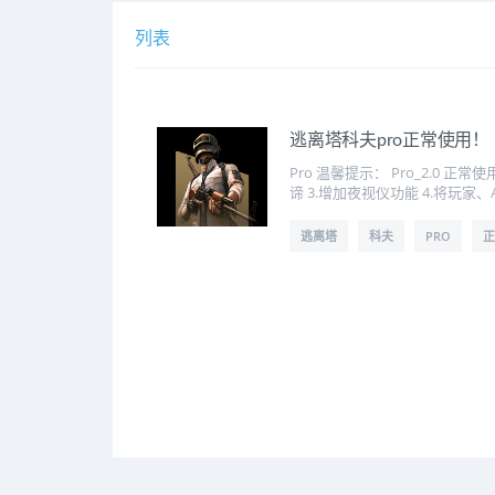
列表
逃离塔科夫pro正常使用！
Pro 温馨提示： Pro_2.
谛 3.增加夜视仪功能 4.将玩
逃离塔
科夫
PRO
正