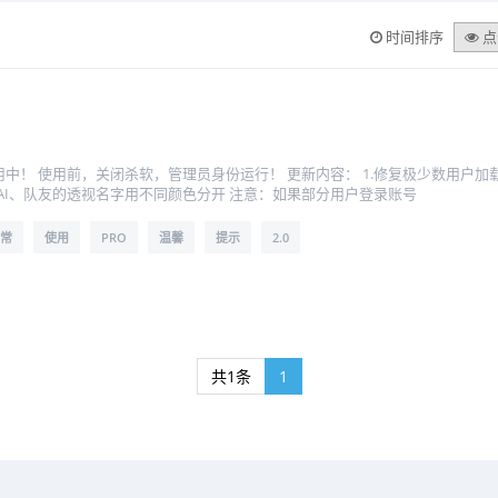
时间排序
点
0 正常使用中！ 使用前，关闭杀软，管理员身份运行！ 更新内容： 1.修复极少数用
家、AI、队友的透视名字用不同颜色分开 注意：如果部分用户登录账号
常
使用
PRO
温馨
提示
2.0
共1条
1